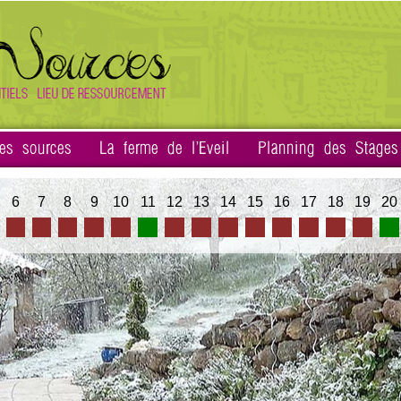
es sources
La ferme de l'Eveil
Planning des Stages
6
7
8
9
10
11
12
13
14
15
16
17
18
19
20