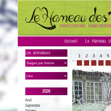
Accueil
Le Hameau d
Les animateurs
1
2
3
4
5
>
2026
Aout
Septembre