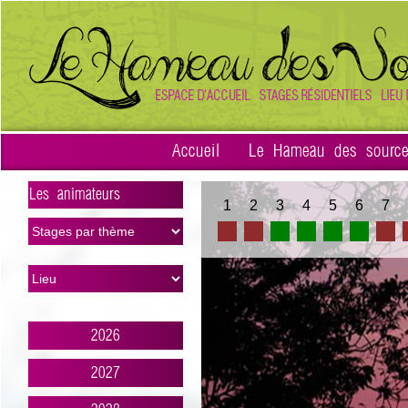
Accueil
Le Hameau des sourc
Les animateurs
1
2
3
4
5
6
7
>
2026
2027