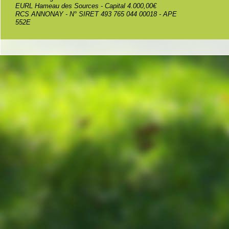
EURL Hameau des Sources - Capital 4.000,00€
RCS ANNONAY - N° SIRET 493 765 044 00018 - APE
552E