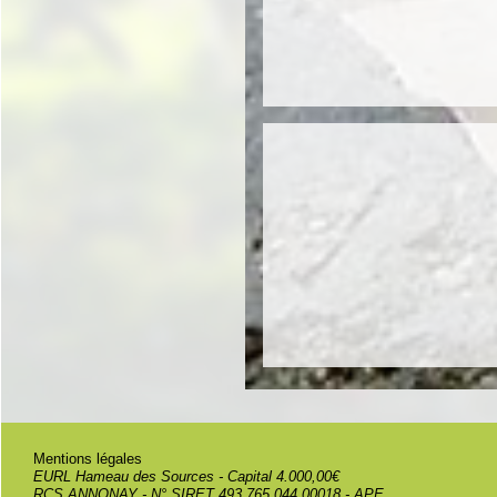
Mentions légales
EURL Hameau des Sources - Capital 4.000,00€
RCS ANNONAY - N° SIRET 493 765 044 00018 - APE