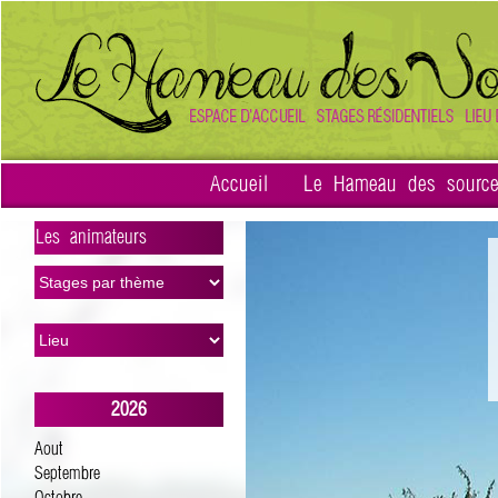
Accueil
Le Hameau des sourc
Les animateurs
>
2026
Aout
Septembre