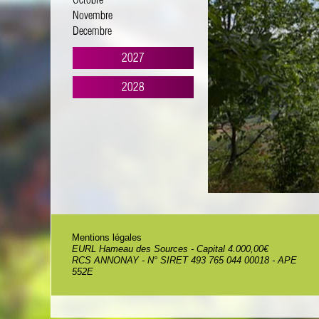
Octobre
Novembre
Decembre
2027
2028
Mentions légales
EURL Hameau des Sources - Capital 4.000,00€
RCS ANNONAY - N° SIRET 493 765 044 00018 - APE
552E