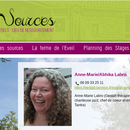
es sources
La ferme de l'Eveil
Planning des Stages
Anne-Marie/Abhika Labro
06 09 33 25 11
https://gestalt-lannion.fr/voix-et-tant
Anne-Marie Labro (Gestalt-thérape
chanteuse jazz, chef de coeur et e
Tantra)