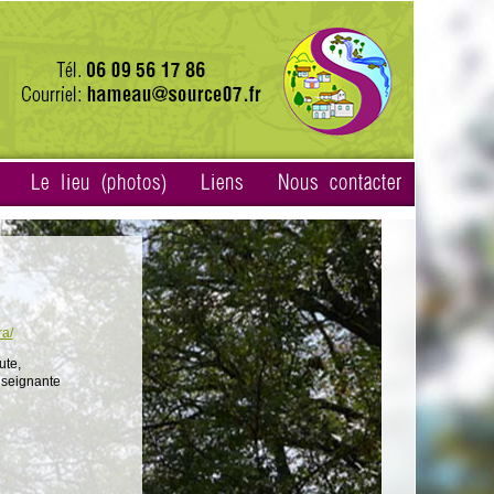
Le lieu (photos)
Liens
Nous contacter
ra/
ute,
nseignante