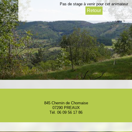
Pas de stage à venir pour cet animateur
845 Chemin de Chomaise
07290 PREAUX
Tél. 06 09 56 17 86