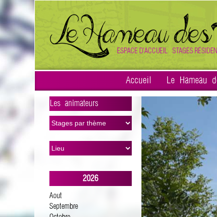
Accueil
Le Hameau d
Les animateurs
>
2026
Aout
Septembre