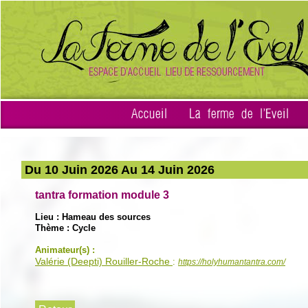
Accueil
La ferme de l'Eveil
Du
10
Juin 2026 Au
14
Juin 2026
tantra formation module 3
Lieu : Hameau des sources
Thème : Cycle
Animateur(s) :
Valérie (Deepti) Rouiller-Roche
:
https://holyhumantantra.com/