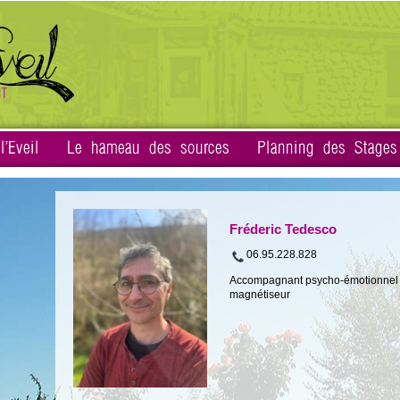
'Eveil
Le hameau des sources
Planning des Stages
Fréderic Tedesco
06.95.228.828
Accompagnant psycho-émotionnel 
magnétiseur