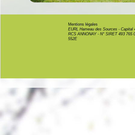
Mentions légales
EURL Hameau des Sources - Capital 
RCS ANNONAY - N° SIRET 493 765 0
552E